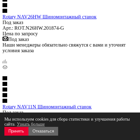
Rotary NAV26HW Шиномонтажный станок
Под заказ
Арт.: ROT.N26HW.201874-G
Цена по запросу
Под заказ
Наши менеджеры обязательно свяжутся с вами и уточнят
условия заказа
Rotary NAV11N Шиномонтажный станок
Под заказ
Арт.: ROT.NV11N.201782-G
Мы используем cookies для сбора статистики и улучшения работы
Цена по запросу
сайта.
Узнать больше
Под заказ
Принять
Отказаться
Наши менеджеры обязательно свяжутся с вами и уточнят