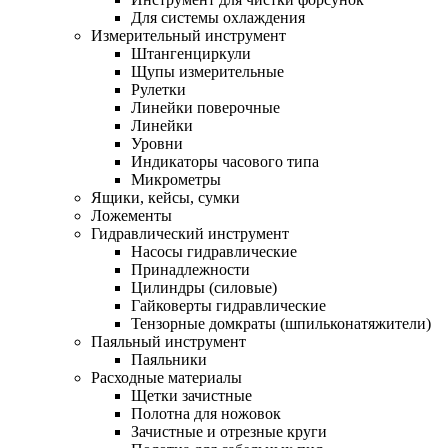
Для системы охлаждения
Измерительный инструмент
Штангенциркули
Щупы измерительные
Рулетки
Линейки поверочные
Линейки
Уровни
Индикаторы часового типа
Микрометры
Ящики, кейсы, сумки
Ложементы
Гидравлический инструмент
Насосы гидравлические
Принадлежности
Цилиндры (силовые)
Гайковерты гидравлические
Тензорные домкраты (шпильконатяжители)
Паяльный инструмент
Паяльники
Расходные материалы
Щетки зачистные
Полотна для ножовок
Зачистные и отрезные круги