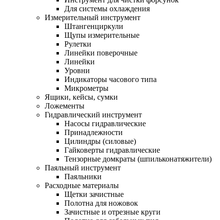
Для системы охлаждения
Измерительный инструмент
Штангенциркули
Щупы измерительные
Рулетки
Линейки поверочные
Линейки
Уровни
Индикаторы часового типа
Микрометры
Ящики, кейсы, сумки
Ложементы
Гидравлический инструмент
Насосы гидравлические
Принадлежности
Цилиндры (силовые)
Гайковерты гидравлические
Тензорные домкраты (шпильконатяжители)
Паяльный инструмент
Паяльники
Расходные материалы
Щетки зачистные
Полотна для ножовок
Зачистные и отрезные круги