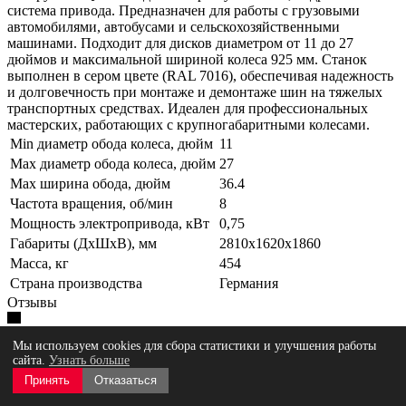
система привода. Предназначен для работы с грузовыми
автомобилями, автобусами и сельскохозяйственными
машинами. Подходит для дисков диаметром от 11 до 27
дюймов и максимальной шириной колеса 925 мм. Станок
выполнен в сером цвете (RAL 7016), обеспечивая надежность
и долговечность при монтаже и демонтаже шин на тяжелых
транспортных средствах. Идеален для профессиональных
мастерских, работающих с крупногабаритными колесами.
Min диаметр обода колеса, дюйм
11
Max диаметр обода колеса, дюйм
27
Max ширина обода, дюйм
36.4
Частота вращения, об/мин
8
Мощность электропривода, кВт
0,75
Габариты (ДхШхВ), мм
2810x1620x1860
Масса, кг
454
Страна производства
Германия
Отзывы
Мы используем cookies для сбора статистики и улучшения работы
сайта.
Узнать больше
Принять
Отказаться
Нет оценок