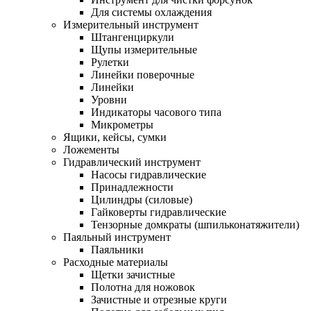
Для системы охлаждения
Измерительный инструмент
Штангенциркули
Щупы измерительные
Рулетки
Линейки поверочные
Линейки
Уровни
Индикаторы часового типа
Микрометры
Ящики, кейсы, сумки
Ложементы
Гидравлический инструмент
Насосы гидравлические
Принадлежности
Цилиндры (силовые)
Гайковерты гидравлические
Тензорные домкраты (шпильконатяжители)
Паяльный инструмент
Паяльники
Расходные материалы
Щетки зачистные
Полотна для ножовок
Зачистные и отрезные круги