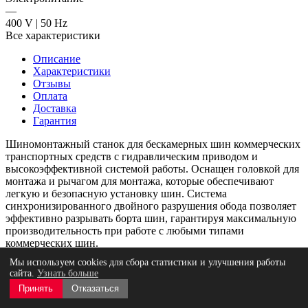
—
400 V | 50 Hz
Все характеристики
Описание
Характеристики
Отзывы
Оплата
Доставка
Гарантия
Шиномонтажный станок для бескамерных шин коммерческих
транспортных средств с гидравлическим приводом и
высокоэффективной системой работы. Оснащен головкой для
монтажа и рычагом для монтажа, которые обеспечивают
легкую и безопасную установку шин. Система
синхронизированного двойного разрушения обода позволяет
эффективно разрывать борта шин, гарантируя максимальную
производительность при работе с любыми типами
коммерческих шин.
Мы используем cookies для сбора статистики и улучшения работы
С максимальной скоростью вращения 8 об/мин и
сайта.
Узнать больше
возможностью работы с дисками диаметром от 11 до 27
Принять
Отказаться
дюймов, станок подходит для шин с шириной до 540 мм, что
делает его идеальным решением для грузовых автомобилей и