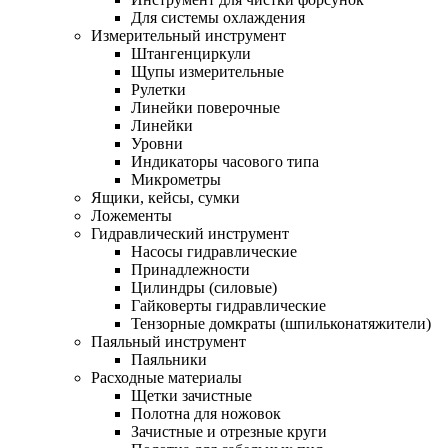
Для системы охлаждения
Измерительный инструмент
Штангенциркули
Щупы измерительные
Рулетки
Линейки поверочные
Линейки
Уровни
Индикаторы часового типа
Микрометры
Ящики, кейсы, сумки
Ложементы
Гидравлический инструмент
Насосы гидравлические
Принадлежности
Цилиндры (силовые)
Гайковерты гидравлические
Тензорные домкраты (шпильконатяжители)
Паяльный инструмент
Паяльники
Расходные материалы
Щетки зачистные
Полотна для ножовок
Зачистные и отрезные круги