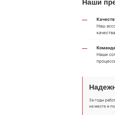
Наши пр
Качеств
Наш асс
качеств
Команда
Наши со
процесс
Надежн
За годы рабо
на месте и п