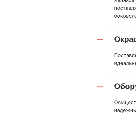
Являясь
поставл
бокового
Окра
Поставл
идеальн
Обор
Осущест
надежны