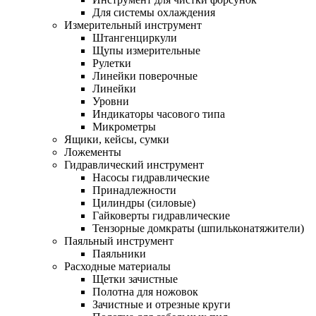
Для системы охлаждения
Измерительный инструмент
Штангенциркули
Щупы измерительные
Рулетки
Линейки поверочные
Линейки
Уровни
Индикаторы часового типа
Микрометры
Ящики, кейсы, сумки
Ложементы
Гидравлический инструмент
Насосы гидравлические
Принадлежности
Цилиндры (силовые)
Гайковерты гидравлические
Тензорные домкраты (шпильконатяжители)
Паяльный инструмент
Паяльники
Расходные материалы
Щетки зачистные
Полотна для ножовок
Зачистные и отрезные круги