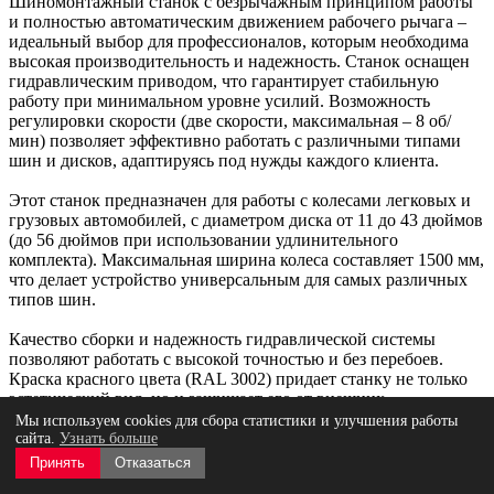
Шиномонтажный станок с безрычажным принципом работы
и полностью автоматическим движением рабочего рычага –
идеальный выбор для профессионалов, которым необходима
высокая производительность и надежность. Станок оснащен
гидравлическим приводом, что гарантирует стабильную
работу при минимальном уровне усилий. Возможность
регулировки скорости (две скорости, максимальная – 8 об/
мин) позволяет эффективно работать с различными типами
шин и дисков, адаптируясь под нужды каждого клиента.
Этот станок предназначен для работы с колесами легковых и
грузовых автомобилей, с диаметром диска от 11 до 43 дюймов
(до 56 дюймов при использовании удлинительного
комплекта). Максимальная ширина колеса составляет 1500 мм,
что делает устройство универсальным для самых различных
типов шин.
Качество сборки и надежность гидравлической системы
позволяют работать с высокой точностью и без перебоев.
Краска красного цвета (RAL 3002) придает станку не только
эстетический вид, но и защищает его от внешних
воздействий. Этот станок – идеальное решение для
Мы используем cookies для сбора статистики и улучшения работы
автосервисов, обеспечивающих быстрое и качественное
сайта.
Узнать больше
обслуживание.
Принять
Отказаться
Min диаметр обода колеса, дюйм
11