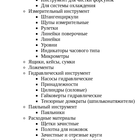
Для системы охлаждения
Измерительный инструмент
Штангенциркули
Щупы измерительные
Рулетки
Линейки поверочные
Линейки
Уровни
Индикаторы часового типа
Микрометры
Ящики, кейсы, сумки
Ложементы
Гидравлический инструмент
Насосы гидравлические
Принадлежности
Цилиндры (силовые)
Гайковерты гидравлические
Тензорные домкраты (шпильконатяжители)
Паяльный инструмент
Паяльники
Расходные материалы
Щетки зачистные
Полотна для ножовок
Зачистные и отрезные круги