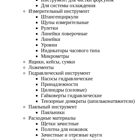
Для системы охлаждения
Измерительный инструмент
Штангенциркули
Щупы измерительные
Рулетки
Линейки поверочные
Линейки
Уровни
Индикаторы часового типа
Микрометры
Ящики, кейсы, сумки
Ложементы
Гидравлический инструмент
Насосы гидравлические
Принадлежности
Цилиндры (силовые)
Гайковерты гидравлические
Тензорные домкраты (шпильконатяжители)
Паяльный инструмент
Паяльники
Расходные материалы
Щетки зачистные
Полотна для ножовок
Зачистные и отрезные круги