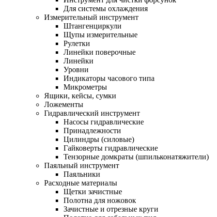
Для системы охлаждения
Измерительный инструмент
Штангенциркули
Щупы измерительные
Рулетки
Линейки поверочные
Линейки
Уровни
Индикаторы часового типа
Микрометры
Ящики, кейсы, сумки
Ложементы
Гидравлический инструмент
Насосы гидравлические
Принадлежности
Цилиндры (силовые)
Гайковерты гидравлические
Тензорные домкраты (шпильконатяжители)
Паяльный инструмент
Паяльники
Расходные материалы
Щетки зачистные
Полотна для ножовок
Зачистные и отрезные круги