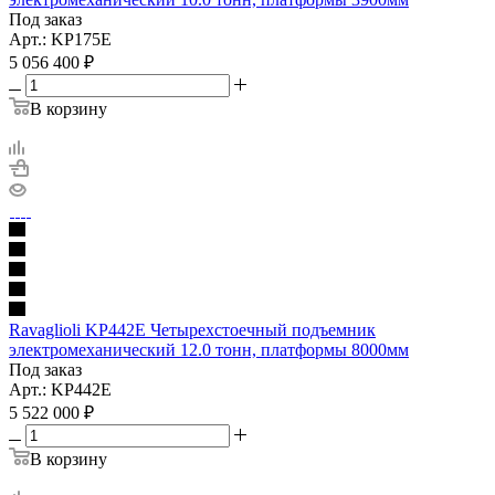
Под заказ
Арт.: KP175E
5 056 400
₽
В корзину
Ravaglioli KP442E Четырехстоечный подъемник
электромеханический 12.0 тонн, платформы 8000мм
Под заказ
Арт.: KP442E
5 522 000
₽
В корзину