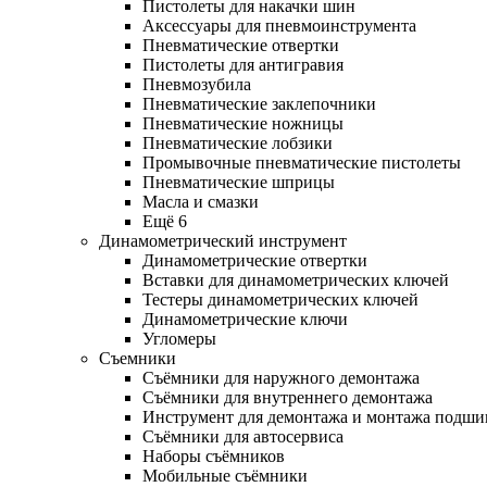
Пистолеты для накачки шин
Аксессуары для пневмоинструмента
Пневматические отвертки
Пистолеты для антигравия
Пневмозубила
Пневматические заклепочники
Пневматические ножницы
Пневматические лобзики
Промывочные пневматические пистолеты
Пневматические шприцы
Масла и смазки
Ещё 6
Динамометрический инструмент
Динамометрические отвертки
Вставки для динамометрических ключей
Тестеры динамометрических ключей
Динамометрические ключи
Угломеры
Съемники
Съёмники для наружного демонтажа
Съёмники для внутреннего демонтажа
Инструмент для демонтажа и монтажа подш
Съёмники для автосервиса
Наборы съёмников
Мобильные съёмники