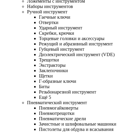
Ложементы с инструментом
Наборы инструментов
Ручной инструмент
Гаечные ключи
Отвертки
Ударный инструмент
Скребки, крючки
Торцевые головки и аксессуары
Режущий и абразивный инструмент
Губцевый инструмент
Диэлектрический инструмент (VDE)
Трещотки
Экстракторы
Заклепочники
Щетки
Г-образные ключи
Биты
Резьбонарезной инструмент
Ещё 5
Пневматический инструмент
Пневмогайковерты
Пневмотрещотки
Пневматические дрели
Зачистные и шлифовальные машинки
Пистолеты для обдува и всасывания