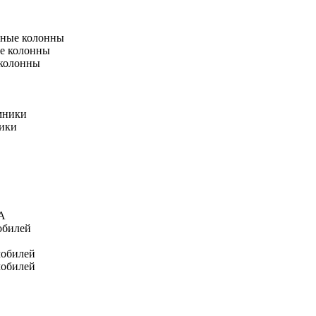
тные колонны
е колонны
 колонны
мники
ники
А
обилей
мобилей
мобилей