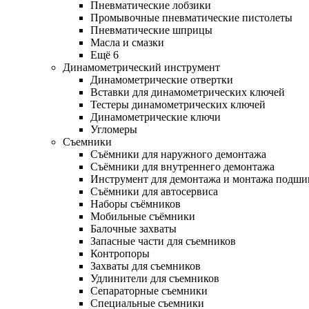
Пневматические лобзики
Промывочные пневматические пистолеты
Пневматические шприцы
Масла и смазки
Ещё 6
Динамометрический инструмент
Динамометрические отвертки
Вставки для динамометрических ключей
Тестеры динамометрических ключей
Динамометрические ключи
Угломеры
Съемники
Съёмники для наружного демонтажа
Съёмники для внутреннего демонтажа
Инструмент для демонтажа и монтажа подш
Съёмники для автосервиса
Наборы съёмников
Мобильные съёмники
Балочные захваты
Запасные части для съемников
Контропоры
Захваты для съемников
Удлинители для съемников
Сепараторные съемники
Специальные съемники