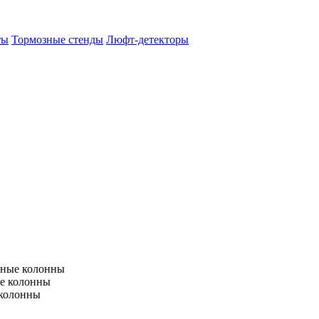
ты
Тормозные стенды
Люфт-детекторы
тные колонны
е колонны
 колонны