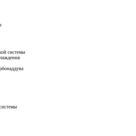
в
кой системы
хлаждения
рбонаддува
 системы