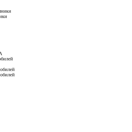
мники
ники
А
обилей
мобилей
мобилей