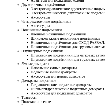
Адаптеры для подкатных колонн
Двухстоечные подъёмники
Электрогидравлические двухстоечные подъе
Электромеханические двухстоечные подъем
Аксессуары
Четырехстоечные подъёмники
Аксессуары
Ножничные подъёмники
Двойные ножничные подъёмники
Шиномонтажные ножничные подъёмники
Ножничные подъёмники для СХОД-РАЗВАЛ
Ножничные подъёмники для грузовых автом
Плунжерные подъёмники
Плунжерные подъёмники для легковых авто
Плунжерные подъёмники для грузовых авто
Ямные домкраты
Напольные ямные домкраты
Подвесные ямные домкраты
Аксессуары для ямных домкратов
Домкраты подкатные
Гидравлические подкатные домкраты
Пневмогидравлические подкатные домкраты
Аксессуары для подкатных домкратов
Траверсы
Подставки осевые