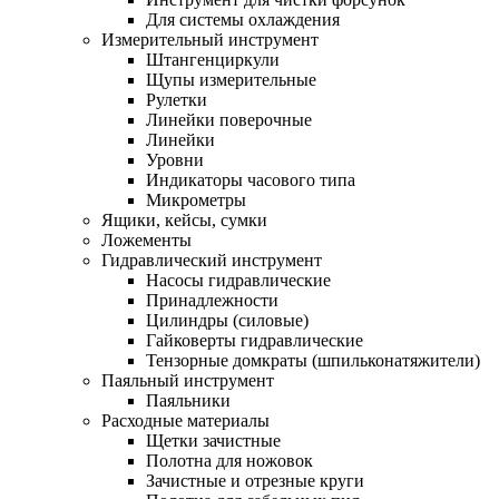
Для системы охлаждения
Измерительный инструмент
Штангенциркули
Щупы измерительные
Рулетки
Линейки поверочные
Линейки
Уровни
Индикаторы часового типа
Микрометры
Ящики, кейсы, сумки
Ложементы
Гидравлический инструмент
Насосы гидравлические
Принадлежности
Цилиндры (силовые)
Гайковерты гидравлические
Тензорные домкраты (шпильконатяжители)
Паяльный инструмент
Паяльники
Расходные материалы
Щетки зачистные
Полотна для ножовок
Зачистные и отрезные круги