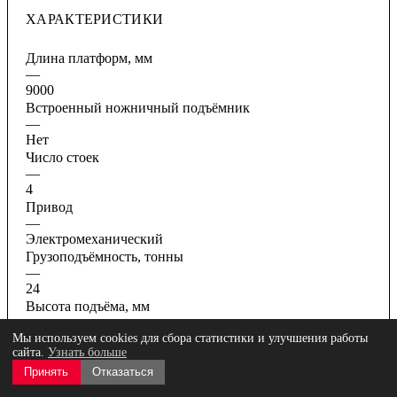
ХАРАКТЕРИСТИКИ
Длина платформ, мм
—
9000
Встроенный ножничный подъёмник
—
Нет
Число стоек
—
4
Привод
—
Электромеханический
Грузоподъёмность, тонны
—
24
Высота подъёма, мм
—
1905
Мы используем cookies для сбора статистики и улучшения работы
сайта.
Узнать больше
Все характеристики
Принять
Отказаться