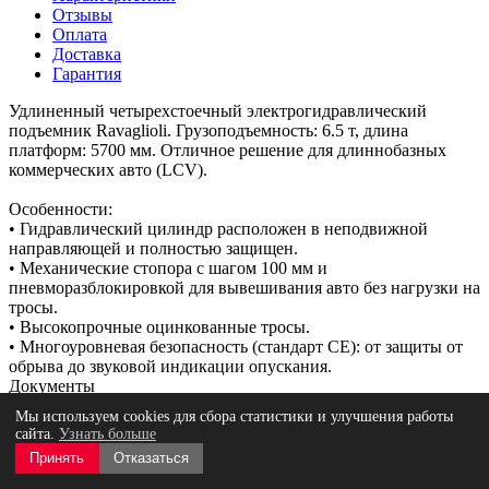
Отзывы
Оплата
Доставка
Гарантия
Удлиненный четырехстоечный электрогидравлический
подъемник Ravaglioli. Грузоподъемность: 6.5 т, длина
платформ: 5700 мм. Отличное решение для длиннобазных
коммерческих авто (LCV).
Особенности:
• Гидравлический цилиндр расположен в неподвижной
направляющей и полностью защищен.
• Механические стопора с шагом 100 мм и
пневморазблокировкой для вывешивания авто без нагрузки на
тросы.
• Высокопрочные оцинкованные тросы.
• Многоуровневая безопасность (стандарт CE): от защиты от
обрыва до звуковой индикации опускания.
Документы
Брошюра "RAV.4651L.194091"
1,9 мб
Мы используем cookies для сбора статистики и улучшения работы
Возможность использования для
сайта.
Узнать больше
Опционально
"Сход-Развала"
Принять
Отказаться
Длина платформ, мм
5700