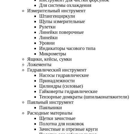
Для системы охлаждения
Измерительный инструмент
Штангенциркули
Щупы измерительные
Рулетки
Линейки поверочные
Линейки
Уровни
Индикаторы часового типа
Микрометры
Ящики, кейсы, сумки
Ложементы
Гидравлический инструмент
Насосы гидравлические
Принадлежности
Цилиндры (силовые)
Гайковерты гидравлические
Тензорные домкраты (шпильконатяжители)
Паяльный инструмент
Паяльники
Расходные материалы
Щетки зачистные
Полотна для ножовок
Зачистные и отрезные круги