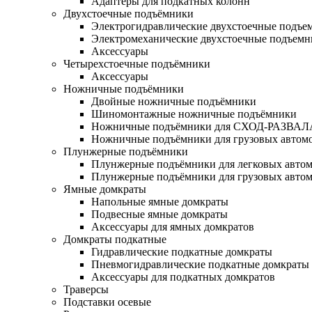
Адаптеры для подкатных колонн
Двухстоечные подъёмники
Электрогидравлические двухстоечные подъе
Электромеханические двухстоечные подъем
Аксессуары
Четырехстоечные подъёмники
Аксессуары
Ножничные подъёмники
Двойные ножничные подъёмники
Шиномонтажные ножничные подъёмники
Ножничные подъёмники для СХОД-РАЗВАЛ
Ножничные подъёмники для грузовых автом
Плунжерные подъёмники
Плунжерные подъёмники для легковых авто
Плунжерные подъёмники для грузовых авто
Ямные домкраты
Напольные ямные домкраты
Подвесные ямные домкраты
Аксессуары для ямных домкратов
Домкраты подкатные
Гидравлические подкатные домкраты
Пневмогидравлические подкатные домкраты
Аксессуары для подкатных домкратов
Траверсы
Подставки осевые