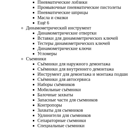
Пневматические лобзики
Промывочные пневматические пистолеты
Пневматические шприцы
Масла и смазки
Ещё 6
Динамометрический инструмент
Динамометрические отвертки
Вставки для динамометрических ключей
Тестеры динамометрических ключей
Динамометрические ключи
Угломеры
Съемники
Съёмники для наружного демонтажа
Съёмники для внутреннего демонтажа
Инструмент для демонтажа и монтажа подш
Съёмники для автосервиса
Наборы съёмников
Мобильные съёмники
Балочные захваты
Запасные части для съемников
Контропоры
Захваты для съемников
Удлинители для съемников
Сепараторные съемники
Специальные съемники