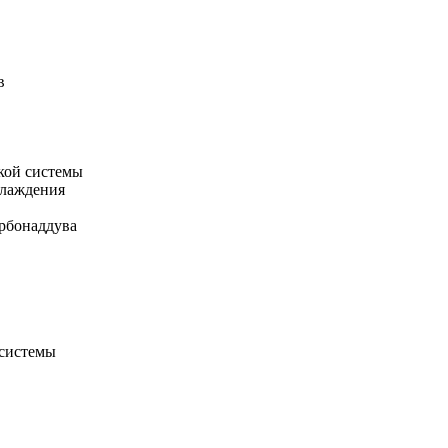
в
кой системы
хлаждения
рбонаддува
 системы