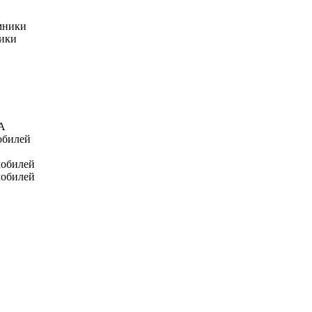
мники
ники
А
обилей
мобилей
мобилей