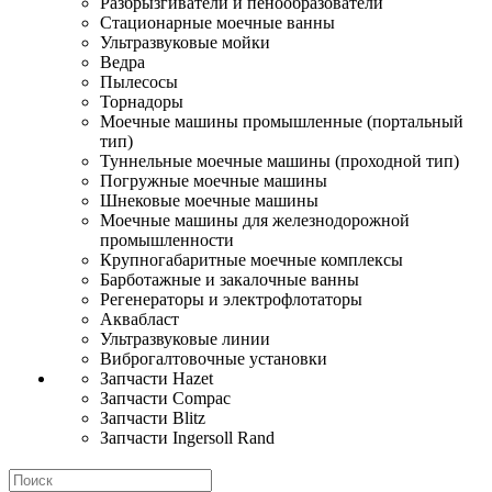
Разбрызгиватели и пенообразователи
Стационарные моечные ванны
Ультразвуковые мойки
Ведра
Пылесосы
Торнадоры
Моечные машины промышленные (портальный
тип)
Туннельные моечные машины (проходной тип)
Погружные моечные машины
Шнековые моечные машины
Моечные машины для железнодорожной
промышленности
Крупногабаритные моечные комплексы
Барботажные и закалочные ванны
Регенераторы и электрофлотаторы
Аквабласт
Ультразвуковые линии
Виброгалтовочные установки
Запчасти Hazet
Запчасти Compac
Запчасти Blitz
Запчасти Ingersoll Rand