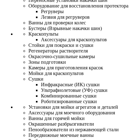
Переносные установки накачки шин
Оборудование для восстановления протектора
Регруверы
Лезвия для регруверов
Ванны для проверки колес
Бустеры (Взрывные накачки шин)
Краскопульты
Аксессуары для краскопультов
Стойки для покраски и сушки
Регенераторы растворителя
Окрасочно-сушильные камеры
Зоны подготовки
Камеры для приготовления красок
Мойки для краскопультов
Сушки
Инфракрасные (ИК) сушки
Ультрафиолетовые (УФ) сушки
Комбинированные сушки
Роботизированные сушки
Установки для мойки агрегатов и деталей
Аксессуары для моечного оборудования
Ванны для горячей мойки
Окрашенные разбрызгиватели
Пенообразователи из нержавеющей стали
Передвижные моечные ванны