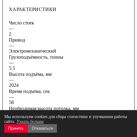
ХАРАКТЕРИСТИКИ
Число стоек
—
2
Привод
—
Электромеханический
Грузоподъёмность, тонны
—
5.5
Высота подъёма, мм
—
2024
Время подъёма, сек
—
58
Необходимая высота потолка, мм
—
Мы используем cookies для сбора статистики и улучшения работы
5300
сайта.
Узнать больше
Все характеристики
Принять
Отказаться