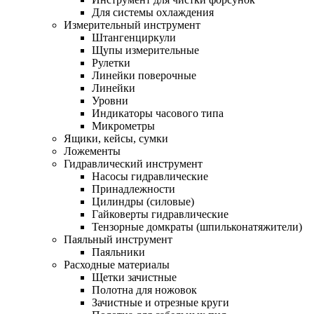
Для системы охлаждения
Измерительный инструмент
Штангенциркули
Щупы измерительные
Рулетки
Линейки поверочные
Линейки
Уровни
Индикаторы часового типа
Микрометры
Ящики, кейсы, сумки
Ложементы
Гидравлический инструмент
Насосы гидравлические
Принадлежности
Цилиндры (силовые)
Гайковерты гидравлические
Тензорные домкраты (шпильконатяжители)
Паяльный инструмент
Паяльники
Расходные материалы
Щетки зачистные
Полотна для ножовок
Зачистные и отрезные круги