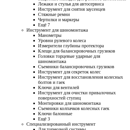
Лежаки и стулья для автосервиса
Инструмент для снятия заусенцев
Стяжные ремни
Чертилки и маркеры
Ещё 7
Инструмент для шиномонтажа
Манометры
Уровни рулевого колеса
Измерители глубины протектора
Клещи для балансировочных грузиков
Головки торцевые ударные для
шиномонтажа
Съемники балансировочных грузиков
Инструмент для секреток колес
Инструмент для восстановления колесных
болтов и гаек
Ключи для вентилей
Инструмент для очистки привалочных
поверхностей ступиц
Монтировки для шиномонтажа
Съемники колпачков колесных гаек
Ключи балонные
Ещё 3
Специализированный инструмент
Для тормозной системы