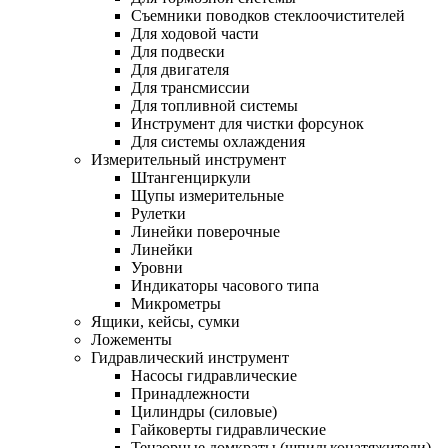
Съемники поводков стеклоочистителей
Для ходовой части
Для подвески
Для двигателя
Для трансмиссии
Для топливной системы
Инструмент для чистки форсунок
Для системы охлаждения
Измерительный инструмент
Штангенциркули
Щупы измерительные
Рулетки
Линейки поверочные
Линейки
Уровни
Индикаторы часового типа
Микрометры
Ящики, кейсы, сумки
Ложементы
Гидравлический инструмент
Насосы гидравлические
Принадлежности
Цилиндры (силовые)
Гайковерты гидравлические
Тензорные домкраты (шпильконатяжители)