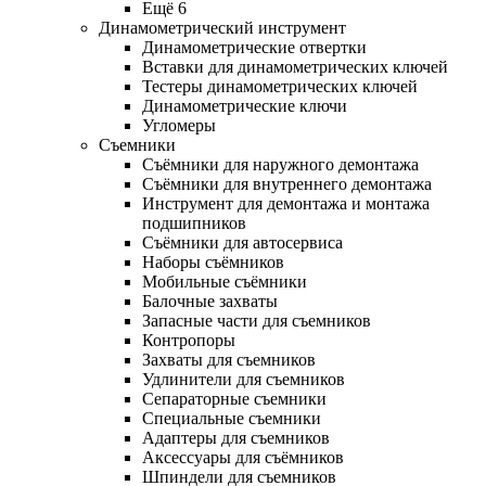
Ещё 6
Динамометрический инструмент
Динамометрические отвертки
Вставки для динамометрических ключей
Тестеры динамометрических ключей
Динамометрические ключи
Угломеры
Съемники
Съёмники для наружного демонтажа
Съёмники для внутреннего демонтажа
Инструмент для демонтажа и монтажа
подшипников
Съёмники для автосервиса
Наборы съёмников
Мобильные съёмники
Балочные захваты
Запасные части для съемников
Контропоры
Захваты для съемников
Удлинители для съемников
Сепараторные съемники
Специальные съемники
Адаптеры для съемников
Аксессуары для съёмников
Шпиндели для съемников