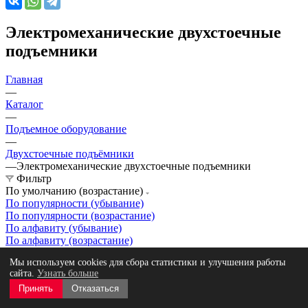
Электромеханические двухстоечные
подъемники
Главная
—
Каталог
—
Подъемное оборудование
—
Двухстоечные подъёмники
—
Электромеханические двухстоечные подъемники
Фильтр
По умолчанию (возрастание)
По популярности (убывание)
По популярности (возрастание)
По алфавиту (убывание)
По алфавиту (возрастание)
По цене (убывание)
Мы используем cookies для сбора статистики и улучшения работы
По цене (возрастание)
сайта.
Узнать больше
Принять
Отказаться