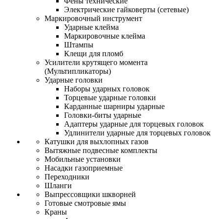
Фены технические
Электрические гайковерты (сетевые)
Маркировочный инструмент
Ударные клейма
Маркировочные клейма
Штампы
Клещи для пломб
Усилители крутящего момента
(Мультипликаторы)
Ударные головки
Наборы ударных головок
Торцевые ударные головки
Карданные шарниры ударные
Головки-биты ударные
Адаптеры ударные для торцевых головок
Удлинители ударные для торцевых головок
Катушки для выхлопных газов
Вытяжные подвесные комплекты
Мобильные установки
Насадки газоприемные
Переходники
Шланги
Выпрессовщики шкворней
Готовые смотровые ямы
Краны