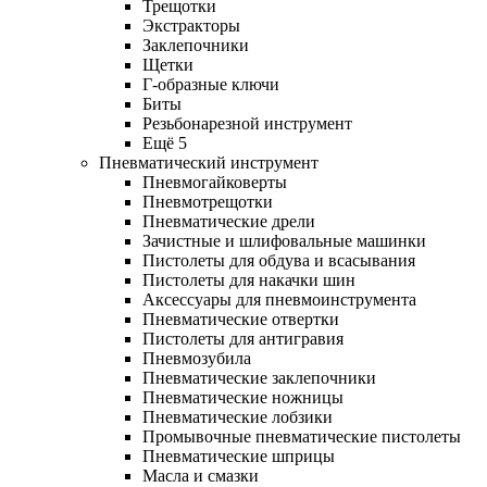
Трещотки
Экстракторы
Заклепочники
Щетки
Г-образные ключи
Биты
Резьбонарезной инструмент
Ещё 5
Пневматический инструмент
Пневмогайковерты
Пневмотрещотки
Пневматические дрели
Зачистные и шлифовальные машинки
Пистолеты для обдува и всасывания
Пистолеты для накачки шин
Аксессуары для пневмоинструмента
Пневматические отвертки
Пистолеты для антигравия
Пневмозубила
Пневматические заклепочники
Пневматические ножницы
Пневматические лобзики
Промывочные пневматические пистолеты
Пневматические шприцы
Масла и смазки