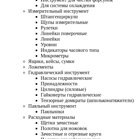
Для системы охлаждения
Измерительный инструмент
Штангенциркули
Щупы измерительные
Рулетки
Линейки поверочные
Линейки
Уровни
Индикаторы часового типа
Микрометры
Ящики, кейсы, сумки
Ложементы
Гидравлический инструмент
Насосы гидравлические
Принадлежности
Цилиндры (силовые)
Гайковерты гидравлические
Тензорные домкраты (шпильконатяжители)
Паяльный инструмент
Паяльники
Расходные материалы
Щетки зачистные
Полотна для ножовок
Зачистные и отрезные круги