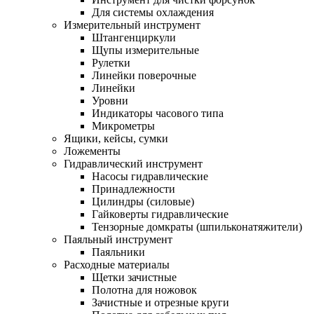
Для системы охлаждения
Измерительный инструмент
Штангенциркули
Щупы измерительные
Рулетки
Линейки поверочные
Линейки
Уровни
Индикаторы часового типа
Микрометры
Ящики, кейсы, сумки
Ложементы
Гидравлический инструмент
Насосы гидравлические
Принадлежности
Цилиндры (силовые)
Гайковерты гидравлические
Тензорные домкраты (шпильконатяжители)
Паяльный инструмент
Паяльники
Расходные материалы
Щетки зачистные
Полотна для ножовок
Зачистные и отрезные круги