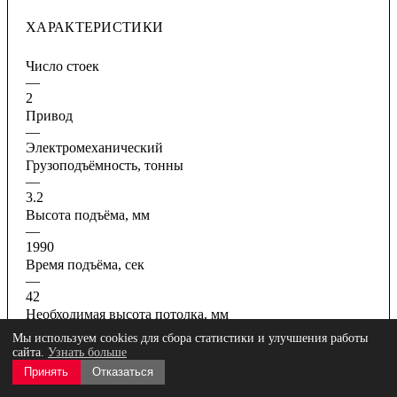
ХАРАКТЕРИСТИКИ
Число стоек
—
2
Привод
—
Электромеханический
Грузоподъёмность, тонны
—
3.2
Высота подъёма, мм
—
1990
Время подъёма, сек
—
42
Необходимая высота потолка, мм
—
Мы используем cookies для сбора статистики и улучшения работы
4150
сайта.
Узнать больше
Все характеристики
Принять
Отказаться