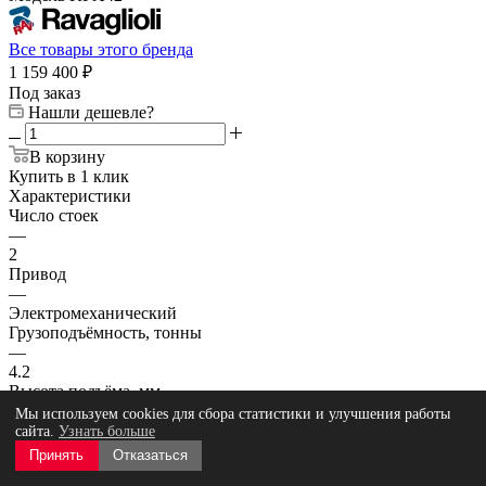
Все товары этого бренда
1 159 400
₽
Под заказ
Нашли дешевле?
В корзину
Купить в 1 клик
Характеристики
Число стоек
—
2
Привод
—
Электромеханический
Грузоподъёмность, тонны
—
4.2
Высота подъёма, мм
—
Мы используем cookies для сбора статистики и улучшения работы
2042
сайта.
Узнать больше
Время подъёма, сек
Принять
Отказаться
—