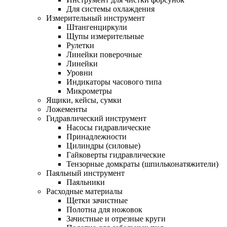
Для системы охлаждения
Измерительный инструмент
Штангенциркули
Щупы измерительные
Рулетки
Линейки поверочные
Линейки
Уровни
Индикаторы часового типа
Микрометры
Ящики, кейсы, сумки
Ложементы
Гидравлический инструмент
Насосы гидравлические
Принадлежности
Цилиндры (силовые)
Гайковерты гидравлические
Тензорные домкраты (шпильконатяжители)
Паяльный инструмент
Паяльники
Расходные материалы
Щетки зачистные
Полотна для ножовок
Зачистные и отрезные круги