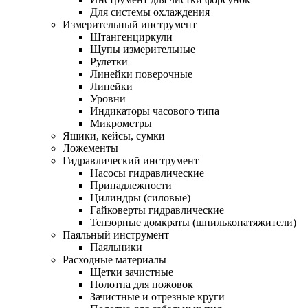
Для системы охлаждения
Измерительный инструмент
Штангенциркули
Щупы измерительные
Рулетки
Линейки поверочные
Линейки
Уровни
Индикаторы часового типа
Микрометры
Ящики, кейсы, сумки
Ложементы
Гидравлический инструмент
Насосы гидравлические
Принадлежности
Цилиндры (силовые)
Гайковерты гидравлические
Тензорные домкраты (шпильконатяжители)
Паяльный инструмент
Паяльники
Расходные материалы
Щетки зачистные
Полотна для ножовок
Зачистные и отрезные круги