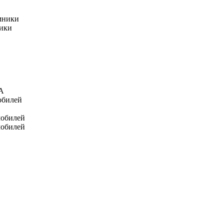
мники
ники
А
обилей
мобилей
мобилей