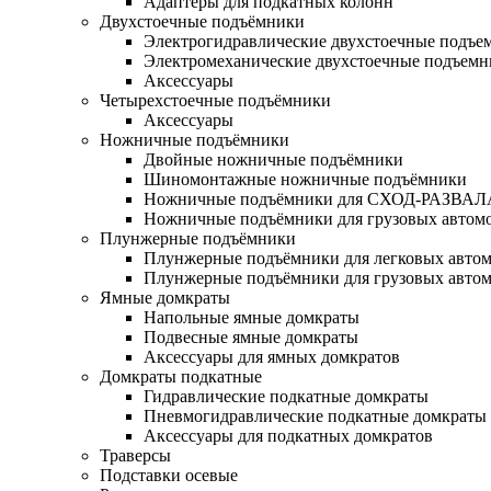
Адаптеры для подкатных колонн
Двухстоечные подъёмники
Электрогидравлические двухстоечные подъе
Электромеханические двухстоечные подъем
Аксессуары
Четырехстоечные подъёмники
Аксессуары
Ножничные подъёмники
Двойные ножничные подъёмники
Шиномонтажные ножничные подъёмники
Ножничные подъёмники для СХОД-РАЗВАЛ
Ножничные подъёмники для грузовых автом
Плунжерные подъёмники
Плунжерные подъёмники для легковых авто
Плунжерные подъёмники для грузовых авто
Ямные домкраты
Напольные ямные домкраты
Подвесные ямные домкраты
Аксессуары для ямных домкратов
Домкраты подкатные
Гидравлические подкатные домкраты
Пневмогидравлические подкатные домкраты
Аксессуары для подкатных домкратов
Траверсы
Подставки осевые