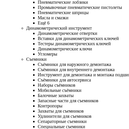
Пневматические лобзики
Промывочные пневматические пистолеты
Пневматические шприцы
Масла и смазки
Ещё 6
Динамометрический инструмент
Динамометрические отвертки
Вставки для динамометрических ключей
Тестеры динамометрических ключей
Динамометрические ключи
Угломеры
Съемники
Съёмники для наружного демонтажа
Съёмники для внутреннего демонтажа
Инструмент для демонтажа и монтажа подш
Съёмники для автосервиса
Наборы съёмников
Мобильные съёмники
Балочные захваты
Запасные части для съемников
Контропоры
Захваты для съемников
Удлинители для съемников
Сепараторные съемники
Специальные съемники