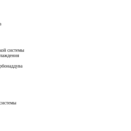
в
кой системы
хлаждения
рбонаддува
 системы