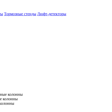
ты
Тормозные стенды
Люфт-детекторы
тные колонны
е колонны
 колонны