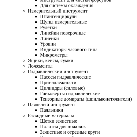
Для системы охлаждения
Измерительный инструмент
Штангенциркули
Щупы измерительные
Рулетки
Линейки поверочные
Линейки
Уровни
Индикаторы часового типа
Микрометры
Ящики, кейсы, сумки
Ложементы
Гидравлический инструмент
Насосы гидравлические
Принадлежности
Цилиндры (силовые)
Гайковерты гидравлические
Тензорные домкраты (шпильконатяжители)
Паяльный инструмент
Паяльники
Расходные материалы
Щетки зачистные
Полотна для ножовок
Зачистные и отрезные круги