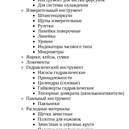
Для системы охлаждения
Измерительный инструмент
Штангенциркули
Щупы измерительные
Рулетки
Линейки поверочные
Линейки
Уровни
Индикаторы часового типа
Микрометры
Ящики, кейсы, сумки
Ложементы
Гидравлический инструмент
Насосы гидравлические
Принадлежности
Цилиндры (силовые)
Гайковерты гидравлические
Тензорные домкраты (шпильконатяжители)
Паяльный инструмент
Паяльники
Расходные материалы
Щетки зачистные
Полотна для ножовок
Зачистные и отрезные круги