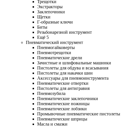
Трещотки
Экстракторы
Заклепочники
Щетки
Г-образные ключи
Биты
Резьбонарезной инструмент
Ещё 5
Пневматический инструмент
Пневмогайковерты
Пневмотрещотки
Пневматические дрели
Зачистные и шлифовальные машинки
Пистолеты для обдува и всасывания
Пистолеты для накачки шин
Аксессуары для пневмоинструмента
Пневматические отвертки
Пистолеты для антигравия
Пневмозубила
Пневматические заклепочники
Пневматические ножницы
Пневматические лобзики
Промывочные пневматические пистолеты
Пневматические шприцы
Масла и смазки