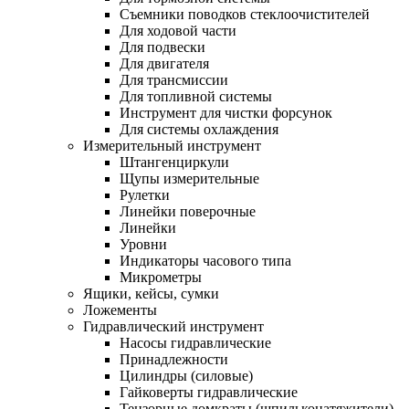
Съемники поводков стеклоочистителей
Для ходовой части
Для подвески
Для двигателя
Для трансмиссии
Для топливной системы
Инструмент для чистки форсунок
Для системы охлаждения
Измерительный инструмент
Штангенциркули
Щупы измерительные
Рулетки
Линейки поверочные
Линейки
Уровни
Индикаторы часового типа
Микрометры
Ящики, кейсы, сумки
Ложементы
Гидравлический инструмент
Насосы гидравлические
Принадлежности
Цилиндры (силовые)
Гайковерты гидравлические
Тензорные домкраты (шпильконатяжители)