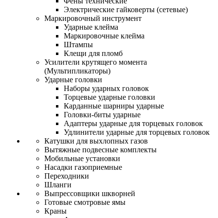
Фены технические
Электрические гайковерты (сетевые)
Маркировочный инструмент
Ударные клейма
Маркировочные клейма
Штампы
Клещи для пломб
Усилители крутящего момента
(Мультипликаторы)
Ударные головки
Наборы ударных головок
Торцевые ударные головки
Карданные шарниры ударные
Головки-биты ударные
Адаптеры ударные для торцевых головок
Удлинители ударные для торцевых головок
Катушки для выхлопных газов
Вытяжные подвесные комплекты
Мобильные установки
Насадки газоприемные
Переходники
Шланги
Выпрессовщики шкворней
Готовые смотровые ямы
Краны