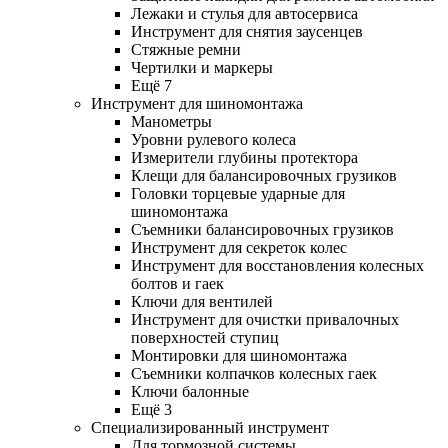
Лежаки и стулья для автосервиса
Инструмент для снятия заусенцев
Стяжные ремни
Чертилки и маркеры
Ещё 7
Инструмент для шиномонтажа
Манометры
Уровни рулевого колеса
Измерители глубины протектора
Клещи для балансировочных грузиков
Головки торцевые ударные для
шиномонтажа
Съемники балансировочных грузиков
Инструмент для секреток колес
Инструмент для восстановления колесных
болтов и гаек
Ключи для вентилей
Инструмент для очистки привалочных
поверхностей ступиц
Монтировки для шиномонтажа
Съемники колпачков колесных гаек
Ключи балонные
Ещё 3
Специализированный инструмент
Для тормозной системы