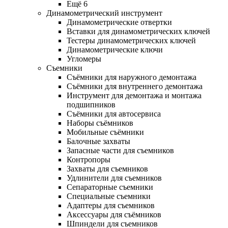
Ещё 6
Динамометрический инструмент
Динамометрические отвертки
Вставки для динамометрических ключей
Тестеры динамометрических ключей
Динамометрические ключи
Угломеры
Съемники
Съёмники для наружного демонтажа
Съёмники для внутреннего демонтажа
Инструмент для демонтажа и монтажа
подшипников
Съёмники для автосервиса
Наборы съёмников
Мобильные съёмники
Балочные захваты
Запасные части для съемников
Контропоры
Захваты для съемников
Удлинители для съемников
Сепараторные съемники
Специальные съемники
Адаптеры для съемников
Аксессуары для съёмников
Шпиндели для съемников