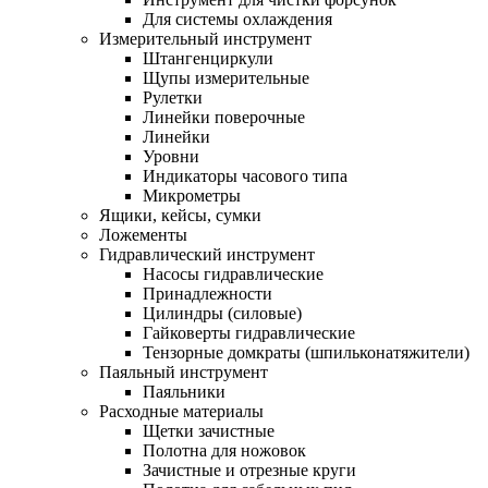
Для системы охлаждения
Измерительный инструмент
Штангенциркули
Щупы измерительные
Рулетки
Линейки поверочные
Линейки
Уровни
Индикаторы часового типа
Микрометры
Ящики, кейсы, сумки
Ложементы
Гидравлический инструмент
Насосы гидравлические
Принадлежности
Цилиндры (силовые)
Гайковерты гидравлические
Тензорные домкраты (шпильконатяжители)
Паяльный инструмент
Паяльники
Расходные материалы
Щетки зачистные
Полотна для ножовок
Зачистные и отрезные круги