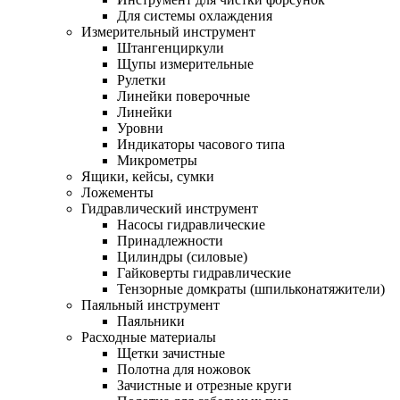
Для системы охлаждения
Измерительный инструмент
Штангенциркули
Щупы измерительные
Рулетки
Линейки поверочные
Линейки
Уровни
Индикаторы часового типа
Микрометры
Ящики, кейсы, сумки
Ложементы
Гидравлический инструмент
Насосы гидравлические
Принадлежности
Цилиндры (силовые)
Гайковерты гидравлические
Тензорные домкраты (шпильконатяжители)
Паяльный инструмент
Паяльники
Расходные материалы
Щетки зачистные
Полотна для ножовок
Зачистные и отрезные круги