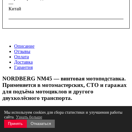
—
Китай
Описание
Отзывы
Оплата
Доставка
Гарантия
NORDBERG NM45 — винтовая мотоподставка.
Применяется в мотомастерских, СТО и гаражах
для подъёма мотоциклов и другого
двухколёсного транспорта.
ФУНКЦИОНАЛ
Мы используем cookies для сбора статистики и улучшения работы
сайта.
Узнать больше
Предназначена для подъёма мотоцикла за раму или опорные
Принять
Отказаться
точки с целью выполнения сервисных работ. Обеспечивает