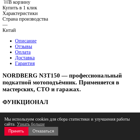
В корзину
Купить в 1 клик
Характеристики
Страна производства
—
Китай
Описание
Отзывы
Оплата
Доставка
Гарантия
NORDBERG N3T150 — профессиональный
подкатной мотоподъёмник. Применяется в
мастерских, СТО и гаражах.
ФУНКЦИОНАЛ
Платформенный подъёмник, предназначенный для подъёма и
Мы используем cookies для сбора статистики и улучшения работы
фиксации мотоциклов и другого двухколёсного транспорта
сайта.
Узнать больше
при проведении технического обслуживания и ремонтных
работ.
Принять
Отказаться