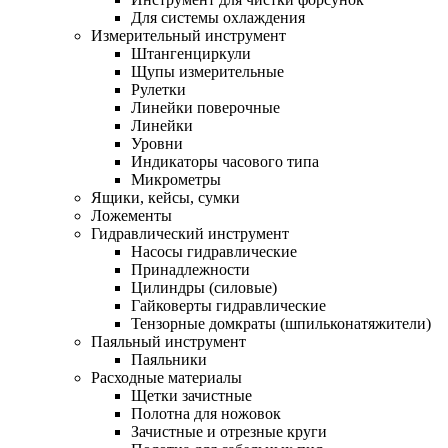
Для системы охлаждения
Измерительный инструмент
Штангенциркули
Щупы измерительные
Рулетки
Линейки поверочные
Линейки
Уровни
Индикаторы часового типа
Микрометры
Ящики, кейсы, сумки
Ложементы
Гидравлический инструмент
Насосы гидравлические
Принадлежности
Цилиндры (силовые)
Гайковерты гидравлические
Тензорные домкраты (шпильконатяжители)
Паяльный инструмент
Паяльники
Расходные материалы
Щетки зачистные
Полотна для ножовок
Зачистные и отрезные круги