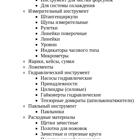
Для системы охлаждения
Измерительный инструмент
Штангенциркули
Щупы измерительные
Рулетки
Линейки поверочные
Линейки
Уровни
Индикаторы часового типа
Микрометры
Ящики, кейсы, сумки
Ложементы
Гидравлический инструмент
Насосы гидравлические
Принадлежности
Цилиндры (силовые)
Гайковерты гидравлические
Тензорные домкраты (шпильконатяжители)
Паяльный инструмент
Паяльники
Расходные материалы
Щетки зачистные
Полотна для ножовок
Зачистные и отрезные круги