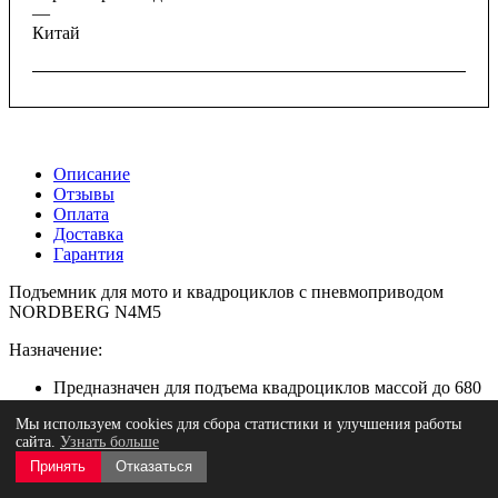
—
Китай
Описание
Отзывы
Оплата
Доставка
Гарантия
Подъемник для мото и квадроциклов с пневмоприводом
NORDBERG N4M5
Назначение:
Предназначен для подъема квадроциклов массой до 680
кг. на высоту до 830 мм.
Мы используем cookies для сбора статистики и улучшения работы
Запрещается использование во влажных помещениях
сайта.
Узнать больше
(автомойки)
Принять
Отказаться
Особенности: