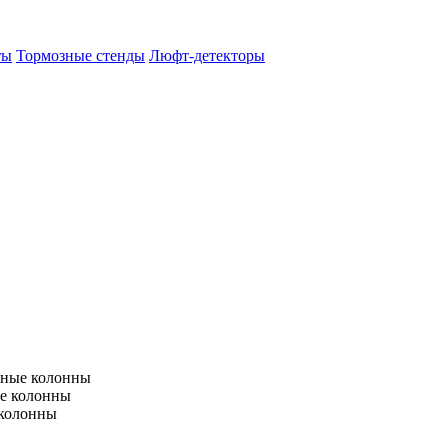
ты
Тормозные стенды
Люфт-детекторы
тные колонны
е колонны
 колонны