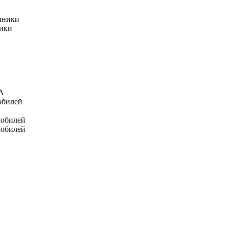
мники
ники
А
обилей
мобилей
мобилей