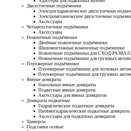
Адаптеры для подкатных колонн
Двухстоечные подъёмники
Электрогидравлические двухстоечные подъе
Электромеханические двухстоечные подъем
Аксессуары
Четырехстоечные подъёмники
Аксессуары
Ножничные подъёмники
Двойные ножничные подъёмники
Шиномонтажные ножничные подъёмники
Ножничные подъёмники для СХОД-РАЗВАЛ
Ножничные подъёмники для грузовых автом
Плунжерные подъёмники
Плунжерные подъёмники для легковых авто
Плунжерные подъёмники для грузовых авто
Ямные домкраты
Напольные ямные домкраты
Подвесные ямные домкраты
Аксессуары для ямных домкратов
Домкраты подкатные
Гидравлические подкатные домкраты
Пневмогидравлические подкатные домкраты
Аксессуары для подкатных домкратов
Траверсы
Подставки осевые