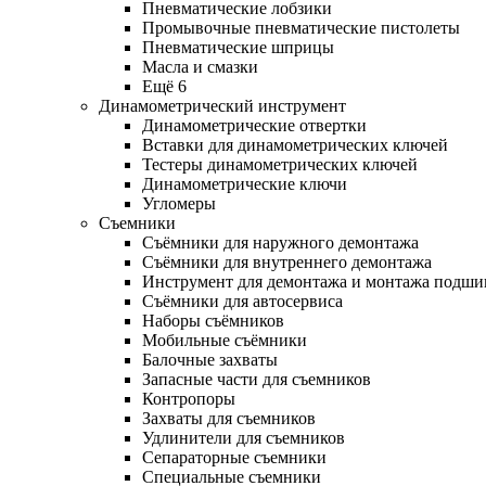
Пневматические лобзики
Промывочные пневматические пистолеты
Пневматические шприцы
Масла и смазки
Ещё 6
Динамометрический инструмент
Динамометрические отвертки
Вставки для динамометрических ключей
Тестеры динамометрических ключей
Динамометрические ключи
Угломеры
Съемники
Съёмники для наружного демонтажа
Съёмники для внутреннего демонтажа
Инструмент для демонтажа и монтажа подш
Съёмники для автосервиса
Наборы съёмников
Мобильные съёмники
Балочные захваты
Запасные части для съемников
Контропоры
Захваты для съемников
Удлинители для съемников
Сепараторные съемники
Специальные съемники