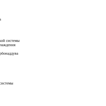
в
кой системы
хлаждения
рбонаддува
 системы