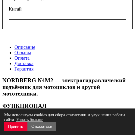
—
Китай
Описание
Отзывы
Оплата
Доставка
Гарантия
NORDBERG N4M2 — электрогидравлический
подъёмник для мотоциклов и другой
мототехники.
ФУНКЦИОНАЛ
Мы используем cookies для сбора статистики и улучшения работы
Электрогидравлический подъёмник предназначен для
сайта.
Узнать больше
быстрого и безопасного подъёма мотоциклов и других
Принять
Отказаться
двухколёсных транспортных средств с целью проведения
технического обслуживания и ремонта. Подходит для