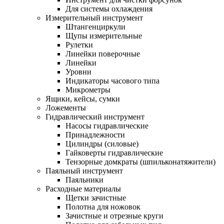
Для системы охлаждения
Измерительный инструмент
Штангенциркули
Щупы измерительные
Рулетки
Линейки поверочные
Линейки
Уровни
Индикаторы часового типа
Микрометры
Ящики, кейсы, сумки
Ложементы
Гидравлический инструмент
Насосы гидравлические
Принадлежности
Цилиндры (силовые)
Гайковерты гидравлические
Тензорные домкраты (шпильконатяжители)
Паяльный инструмент
Паяльники
Расходные материалы
Щетки зачистные
Полотна для ножовок
Зачистные и отрезные круги