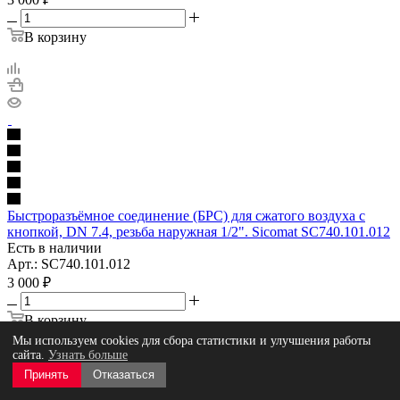
В корзину
Быстроразъёмное соединение (БРС) для сжатого воздуха с
кнопкой, DN 7.4, резьба наружная 1/2". Sicomat SC740.101.012
Есть в наличии
Арт.: SC740.101.012
3 000
₽
В корзину
Мы используем cookies для сбора статистики и улучшения работы
сайта.
Узнать больше
Принять
Отказаться