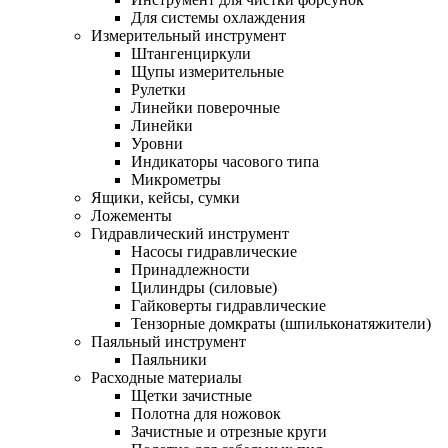
Для системы охлаждения
Измерительный инструмент
Штангенциркули
Щупы измерительные
Рулетки
Линейки поверочные
Линейки
Уровни
Индикаторы часового типа
Микрометры
Ящики, кейсы, сумки
Ложементы
Гидравлический инструмент
Насосы гидравлические
Принадлежности
Цилиндры (силовые)
Гайковерты гидравлические
Тензорные домкраты (шпильконатяжители)
Паяльный инструмент
Паяльники
Расходные материалы
Щетки зачистные
Полотна для ножовок
Зачистные и отрезные круги