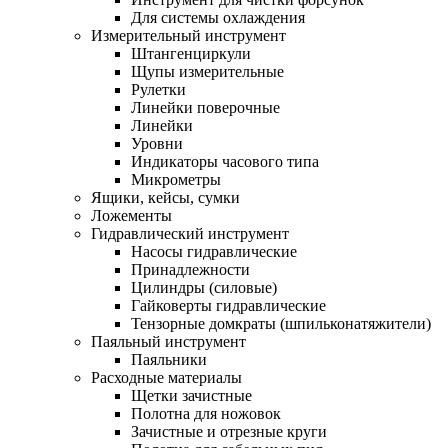
Для системы охлаждения
Измерительный инструмент
Штангенциркули
Щупы измерительные
Рулетки
Линейки поверочные
Линейки
Уровни
Индикаторы часового типа
Микрометры
Ящики, кейсы, сумки
Ложементы
Гидравлический инструмент
Насосы гидравлические
Принадлежности
Цилиндры (силовые)
Гайковерты гидравлические
Тензорные домкраты (шпильконатяжители)
Паяльный инструмент
Паяльники
Расходные материалы
Щетки зачистные
Полотна для ножовок
Зачистные и отрезные круги