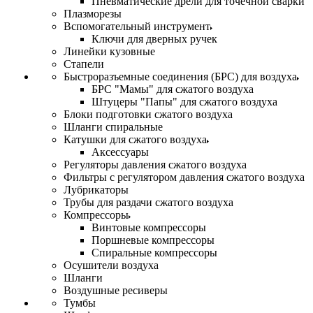
Пневматические дрели для точечной сварки
Плазморезы
Вспомогательный инструмент
Ключи для дверных ручек
Линейки кузовные
Стапели
Быстроразъемные соединения (БРС) для воздуха
БРС "Мамы" для сжатого воздуха
Штуцеры "Папы" для сжатого воздуха
Блоки подготовки сжатого воздуха
Шланги спиральные
Катушки для сжатого воздуха
Аксессуары
Регуляторы давления сжатого воздуха
Фильтры с регулятором давления сжатого воздуха
Лубрикаторы
Трубы для раздачи сжатого воздуха
Компрессоры
Винтовые компрессоры
Поршневые компрессоры
Спиральные компрессоры
Осушители воздуха
Шланги
Воздушные ресиверы
Тумбы