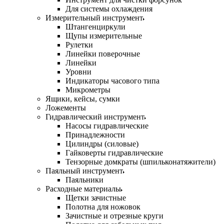
Для системы охлаждения
Измерительный инструмент
Штангенциркули
Щупы измерительные
Рулетки
Линейки поверочные
Линейки
Уровни
Индикаторы часового типа
Микрометры
Ящики, кейсы, сумки
Ложементы
Гидравлический инструмент
Насосы гидравлические
Принадлежности
Цилиндры (силовые)
Гайковерты гидравлические
Тензорные домкраты (шпильконатяжители)
Паяльный инструмент
Паяльники
Расходные материалы
Щетки зачистные
Полотна для ножовок
Зачистные и отрезные круги