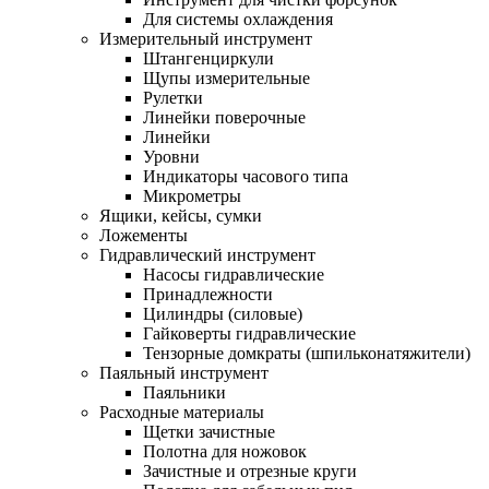
Для системы охлаждения
Измерительный инструмент
Штангенциркули
Щупы измерительные
Рулетки
Линейки поверочные
Линейки
Уровни
Индикаторы часового типа
Микрометры
Ящики, кейсы, сумки
Ложементы
Гидравлический инструмент
Насосы гидравлические
Принадлежности
Цилиндры (силовые)
Гайковерты гидравлические
Тензорные домкраты (шпильконатяжители)
Паяльный инструмент
Паяльники
Расходные материалы
Щетки зачистные
Полотна для ножовок
Зачистные и отрезные круги