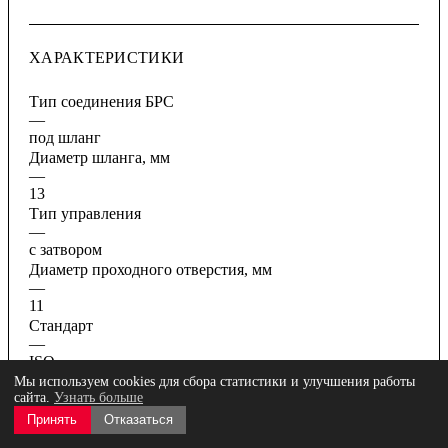
ХАРАКТЕРИСТИКИ
Тип соединения БРС
—
под шланг
Диаметр шланга, мм
—
13
Тип управления
—
с затвором
Диаметр проходного отверстия, мм
—
11
Стандарт
—
ISO
Масса, граммы
Мы используем cookies для сбора статистики и улучшения работы
сайта.
Узнать больше
—
150
Принять
Отказаться
Все характеристики