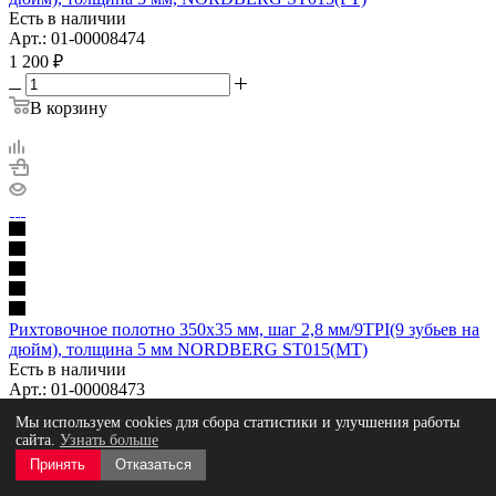
Есть в наличии
Арт.: 01-00008474
1 200
₽
В корзину
Рихтовочное полотно 350х35 мм, шаг 2,8 мм/9TPI(9 зубьев на
дюйм), толщина 5 мм NORDBERG ST015(MT)
Есть в наличии
Арт.: 01-00008473
1 200
₽
Мы используем cookies для сбора статистики и улучшения работы
сайта.
Узнать больше
В корзину
Принять
Отказаться