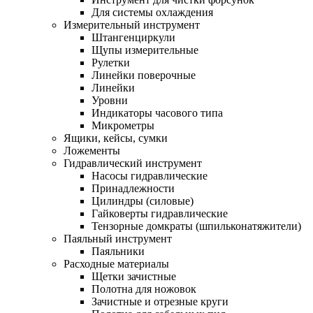
Для системы охлаждения
Измерительный инструмент
Штангенциркули
Щупы измерительные
Рулетки
Линейки поверочные
Линейки
Уровни
Индикаторы часового типа
Микрометры
Ящики, кейсы, сумки
Ложементы
Гидравлический инструмент
Насосы гидравлические
Принадлежности
Цилиндры (силовые)
Гайковерты гидравлические
Тензорные домкраты (шпильконатяжители)
Паяльный инструмент
Паяльники
Расходные материалы
Щетки зачистные
Полотна для ножовок
Зачистные и отрезные круги