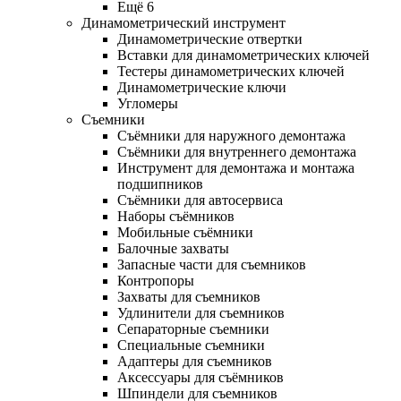
Ещё 6
Динамометрический инструмент
Динамометрические отвертки
Вставки для динамометрических ключей
Тестеры динамометрических ключей
Динамометрические ключи
Угломеры
Съемники
Съёмники для наружного демонтажа
Съёмники для внутреннего демонтажа
Инструмент для демонтажа и монтажа
подшипников
Съёмники для автосервиса
Наборы съёмников
Мобильные съёмники
Балочные захваты
Запасные части для съемников
Контропоры
Захваты для съемников
Удлинители для съемников
Сепараторные съемники
Специальные съемники
Адаптеры для съемников
Аксессуары для съёмников
Шпиндели для съемников