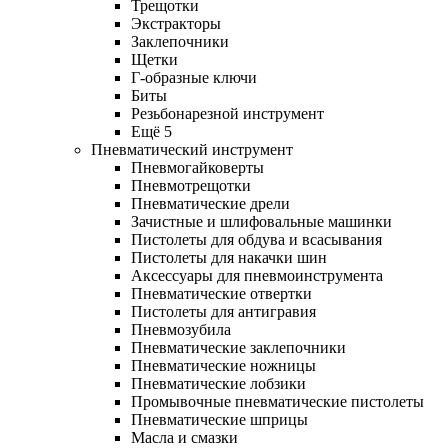
Трещотки
Экстракторы
Заклепочники
Щетки
Г-образные ключи
Биты
Резьбонарезной инструмент
Ещё 5
Пневматический инструмент
Пневмогайковерты
Пневмотрещотки
Пневматические дрели
Зачистные и шлифовальные машинки
Пистолеты для обдува и всасывания
Пистолеты для накачки шин
Аксессуары для пневмоинструмента
Пневматические отвертки
Пистолеты для антигравия
Пневмозубила
Пневматические заклепочники
Пневматические ножницы
Пневматические лобзики
Промывочные пневматические пистолеты
Пневматические шприцы
Масла и смазки