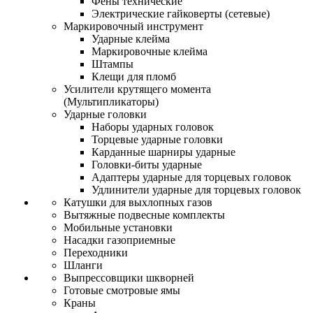
Фены технические
Электрические гайковерты (сетевые)
Маркировочный инструмент
Ударные клейма
Маркировочные клейма
Штампы
Клещи для пломб
Усилители крутящего момента
(Мультипликаторы)
Ударные головки
Наборы ударных головок
Торцевые ударные головки
Карданные шарниры ударные
Головки-биты ударные
Адаптеры ударные для торцевых головок
Удлинители ударные для торцевых головок
Катушки для выхлопных газов
Вытяжные подвесные комплекты
Мобильные установки
Насадки газоприемные
Переходники
Шланги
Выпрессовщики шкворней
Готовые смотровые ямы
Краны