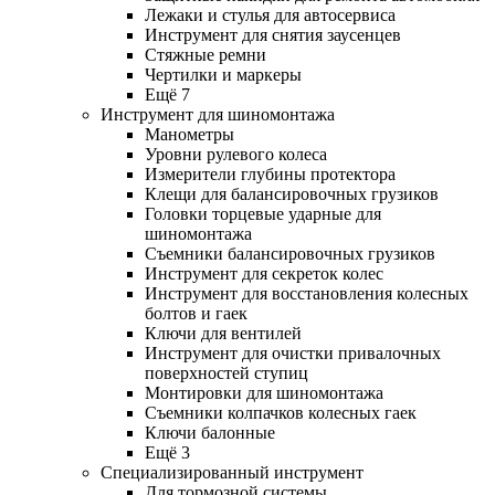
Лежаки и стулья для автосервиса
Инструмент для снятия заусенцев
Стяжные ремни
Чертилки и маркеры
Ещё 7
Инструмент для шиномонтажа
Манометры
Уровни рулевого колеса
Измерители глубины протектора
Клещи для балансировочных грузиков
Головки торцевые ударные для
шиномонтажа
Съемники балансировочных грузиков
Инструмент для секреток колес
Инструмент для восстановления колесных
болтов и гаек
Ключи для вентилей
Инструмент для очистки привалочных
поверхностей ступиц
Монтировки для шиномонтажа
Съемники колпачков колесных гаек
Ключи балонные
Ещё 3
Специализированный инструмент
Для тормозной системы