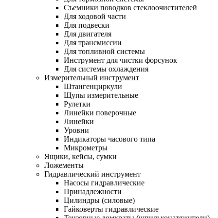
Съемники поводков стеклоочистителей
Для ходовой части
Для подвески
Для двигателя
Для трансмиссии
Для топливной системы
Инструмент для чистки форсунок
Для системы охлаждения
Измерительный инструмент
Штангенциркули
Щупы измерительные
Рулетки
Линейки поверочные
Линейки
Уровни
Индикаторы часового типа
Микрометры
Ящики, кейсы, сумки
Ложементы
Гидравлический инструмент
Насосы гидравлические
Принадлежности
Цилиндры (силовые)
Гайковерты гидравлические
Тензорные домкраты (шпильконатяжители)