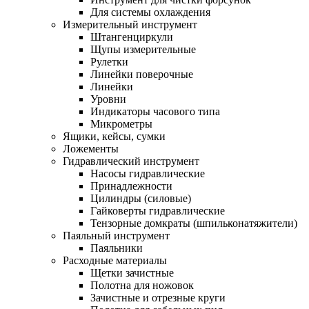
Для системы охлаждения
Измерительный инструмент
Штангенциркули
Щупы измерительные
Рулетки
Линейки поверочные
Линейки
Уровни
Индикаторы часового типа
Микрометры
Ящики, кейсы, сумки
Ложементы
Гидравлический инструмент
Насосы гидравлические
Принадлежности
Цилиндры (силовые)
Гайковерты гидравлические
Тензорные домкраты (шпильконатяжители)
Паяльный инструмент
Паяльники
Расходные материалы
Щетки зачистные
Полотна для ножовок
Зачистные и отрезные круги