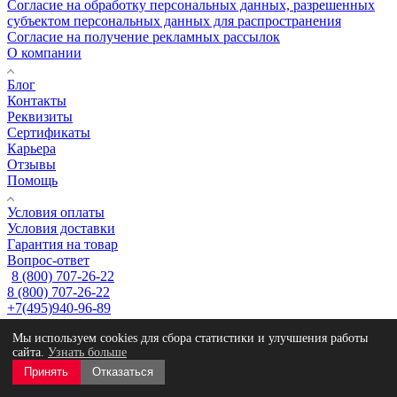
Согласие на обработку персональных данных, разрешенных
субъектом персональных данных для распространения
Согласие на получение рекламных рассылок
О компании
Блог
Контакты
Реквизиты
Сертификаты
Карьера
Отзывы
Помощь
Условия оплаты
Условия доставки
Гарантия на товар
Вопрос-ответ
8 (800) 707-26-22
8 (800) 707-26-22
+7(495)940-96-89
Мы используем cookies для сбора статистики и улучшения работы
info@sherpa-auto.ru
сайта.
Узнать больше
г. Котельники, ул. Сосновая, д.5, помещ. 3.
Принять
Отказаться
2025 ©
www.mobit.ru
Created by