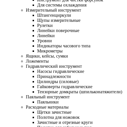
Для системы охлаждения
Измерительный инструмент
Штангенциркули
Щупы измерительные
Рулетки
Линейки поверочные
Линейки
Уровни
Индикаторы часового типа
Микрометры
Ящики, кейсы, сумки
Ложементы
Гидравлический инструмент
Насосы гидравлические
Принадлежности
Цилиндры (силовые)
Гайковерты гидравлические
Тензорные домкраты (шпильконатяжители)
Паяльный инструмент
Паяльники
Расходные материалы
Щетки зачистные
Полотна для ножовок
Зачистные и отрезные круги