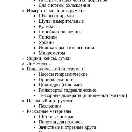
Для системы охлаждения
Измерительный инструмент
Штангенциркули
Щупы измерительные
Рулетки
Линейки поверочные
Линейки
Уровни
Индикаторы часового типа
Микрометры
Ящики, кейсы, сумки
Ложементы
Гидравлический инструмент
Насосы гидравлические
Принадлежности
Цилиндры (силовые)
Гайковерты гидравлические
Тензорные домкраты (шпильконатяжители)
Паяльный инструмент
Паяльники
Расходные материалы
Щетки зачистные
Полотна для ножовок
Зачистные и отрезные круги