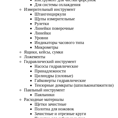
Для системы охлаждения
Измерительный инструмент
Штангенциркули
Щупы измерительные
Рулетки
Линейки поверочные
Линейки
Уровни
Индикаторы часового типа
Микрометры
Ящики, кейсы, сумки
Ложементы
Гидравлический инструмент
Насосы гидравлические
Принадлежности
Цилиндры (силовые)
Гайковерты гидравлические
Тензорные домкраты (шпильконатяжители)
Паяльный инструмент
Паяльники
Расходные материалы
Щетки зачистные
Полотна для ножовок
Зачистные и отрезные круги