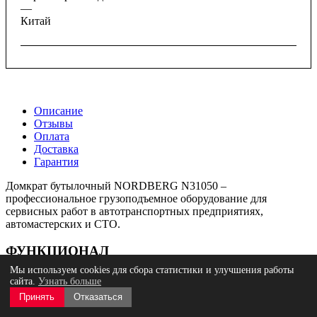
—
Китай
Описание
Отзывы
Оплата
Доставка
Гарантия
Домкрат бутылочный NORDBERG N31050 –
профессиональное грузоподъемное оборудование для
сервисных работ в автотранспортных предприятиях,
автомастерских и СТО.
ФУНКЦИОНАЛ
Мы используем cookies для сбора статистики и улучшения работы
Гидравлический домкрат с ручным приводом способен
сайта.
Узнать больше
поднимать различные виды грузов и транспортных средств до
Принять
Отказаться
50 тонн, обеспечивая надежную и безопасную процедуру
подъема.