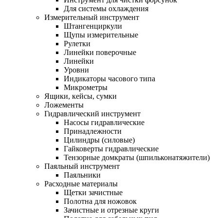
Для системы охлаждения
Измерительный инструмент
Штангенциркули
Щупы измерительные
Рулетки
Линейки поверочные
Линейки
Уровни
Индикаторы часового типа
Микрометры
Ящики, кейсы, сумки
Ложементы
Гидравлический инструмент
Насосы гидравлические
Принадлежности
Цилиндры (силовые)
Гайковерты гидравлические
Тензорные домкраты (шпильконатяжители)
Паяльный инструмент
Паяльники
Расходные материалы
Щетки зачистные
Полотна для ножовок
Зачистные и отрезные круги