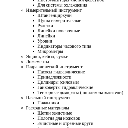
Для системы охлаждения
Измерительный инструмент
Штангенциркули
Щупы измерительные
Рулетки
Линейки поверочные
Линейки
Уровни
Индикаторы часового типа
Микрометры
Ящики, кейсы, сумки
Ложементы
Гидравлический инструмент
Насосы гидравлические
Принадлежности
Цилиндры (силовые)
Гайковерты гидравлические
Тензорные домкраты (шпильконатяжители)
Паяльный инструмент
Паяльники
Расходные материалы
Щетки зачистные
Полотна для ножовок
Зачистные и отрезные круги