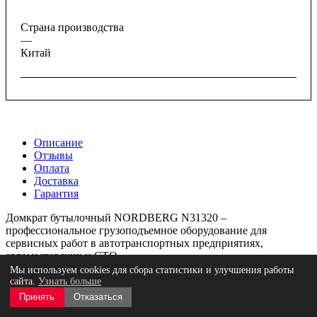
Страна производства
—
Китай
Описание
Отзывы
Оплата
Доставка
Гарантия
Домкрат бутылочный NORDBERG N31320 –
профессиональное грузоподъемное оборудование для
сервисных работ в автотранспортных предприятиях,
автомастерских и СТО.
Мы используем cookies для сбора статистики и улучшения работы
ФУНКЦИОНАЛ
сайта.
Узнать больше
Принять
Отказаться
Гидравлический домкрат с ручным приводом способен