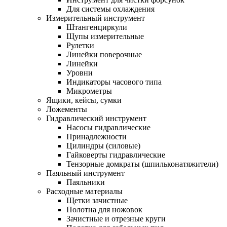
Для системы охлаждения
Измерительный инструмент
Штангенциркули
Щупы измерительные
Рулетки
Линейки поверочные
Линейки
Уровни
Индикаторы часового типа
Микрометры
Ящики, кейсы, сумки
Ложементы
Гидравлический инструмент
Насосы гидравлические
Принадлежности
Цилиндры (силовые)
Гайковерты гидравлические
Тензорные домкраты (шпильконатяжители)
Паяльный инструмент
Паяльники
Расходные материалы
Щетки зачистные
Полотна для ножовок
Зачистные и отрезные круги