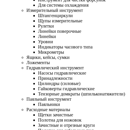
Для системы охлаждения
Измерительный инструмент
Штангенциркули
Щупы измерительные
Рулетки
Линейки поверочные
Линейки
Уровни
Индикаторы часового типа
Микрометры
Ящики, кейсы, сумки
Ложементы
Гидравлический инструмент
Насосы гидравлические
Принадлежности
Цилиндры (силовые)
Гайковерты гидравлические
Тензорные домкраты (шпильконатяжители)
Паяльный инструмент
Паяльники
Расходные материалы
Щетки зачистные
Полотна для ножовок
Зачистные и отрезные круги