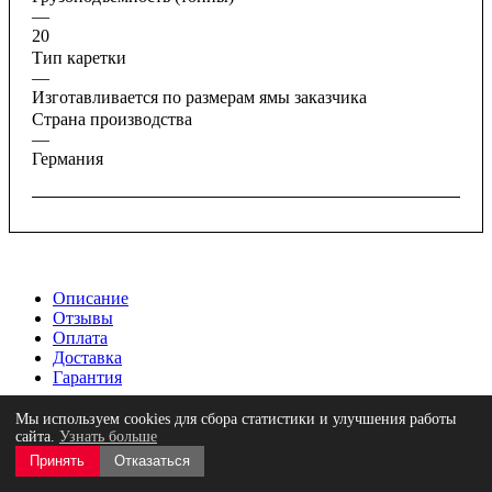
—
20
Тип каретки
—
Изготавливается по размерам ямы заказчика
Страна производства
—
Германия
Описание
Отзывы
Оплата
Доставка
Гарантия
GS с к-том роликов - универсальный опорный мост. Г/п 20 т.
Мы используем cookies для сбора статистики и улучшения работы
Включает: 2 скользящих адаптера, 2 опоры X, держатель
сайта.
Узнать больше
поперечины, нишу для инструмента. Производится в
Принять
Отказаться
соответствии с размерами конкретной ямы. Производство,