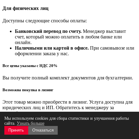
Для физических лиц
Доступны следующие способы оплаты:
Банковский перевод по счету.
Менеджер выставит
счет, который можно оплатить в любом банке или
онлайн.
Наличными или картой в офисе.
При самовывозе или
оформлении заказа у нас.
Все цены указаны с НДС 20%
Вы получите полный комплект документов для бухгалтерии.
Возможна покупка в лизинг
Этот товар можно приобрести в лизинг. Услуга доступна для
юридических лиц и ИП. Обратитесь к менеджеру за
подробностями.
Мы используем cookies для сбора статистики и улучшения работы
сайта.
Узнать больше
Мы предлагаем несколько удобных вариантов получения
заказа, чтобы вы могли выбрать самый подходящий.
Принять
Отказаться