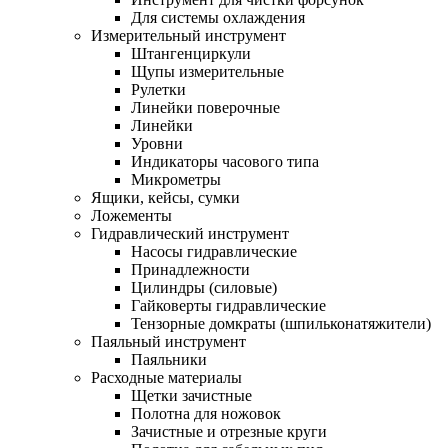
Для системы охлаждения
Измерительный инструмент
Штангенциркули
Щупы измерительные
Рулетки
Линейки поверочные
Линейки
Уровни
Индикаторы часового типа
Микрометры
Ящики, кейсы, сумки
Ложементы
Гидравлический инструмент
Насосы гидравлические
Принадлежности
Цилиндры (силовые)
Гайковерты гидравлические
Тензорные домкраты (шпильконатяжители)
Паяльный инструмент
Паяльники
Расходные материалы
Щетки зачистные
Полотна для ножовок
Зачистные и отрезные круги