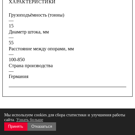
ХАРАКТЕРИСТИКИ
Грузоподъёмность (тонны)
—
15
Диаметр штока, мм
—
55
Расстояние между опорами, мм
—
100-850
Страна производства
—
Германия
Описание
Мы используем cookies для сбора статистики и улучшения работы
Отзывы
сайта.
Узнать больше
Оплата
Принять
Отказаться
Доставка