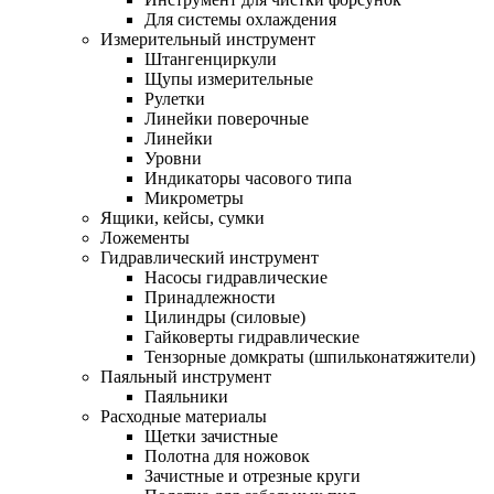
Для системы охлаждения
Измерительный инструмент
Штангенциркули
Щупы измерительные
Рулетки
Линейки поверочные
Линейки
Уровни
Индикаторы часового типа
Микрометры
Ящики, кейсы, сумки
Ложементы
Гидравлический инструмент
Насосы гидравлические
Принадлежности
Цилиндры (силовые)
Гайковерты гидравлические
Тензорные домкраты (шпильконатяжители)
Паяльный инструмент
Паяльники
Расходные материалы
Щетки зачистные
Полотна для ножовок
Зачистные и отрезные круги