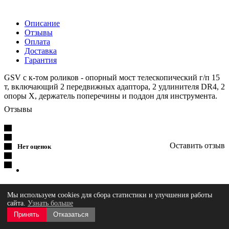
Описание
Отзывы
Оплата
Доставка
Гарантия
GSV с к-том роликов - опорный мост телескопический г/п 15
т, включающий 2 передвижных адаптора, 2 удлинителя DR4, 2
опоры X, держатель поперечины и поддон для инструмента.
Отзывы
Оставить отзыв
Нет оценок
Загрузка отзывов...
Мы используем cookies для сбора статистики и улучшения работы
сайта.
Узнать больше
Для юридических лиц и ИП
Принять
Отказаться
Мы работаем по безналичному расчету. После оформления