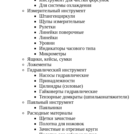
Для системы охлаждения
Измерительный инструмент
Штангенциркули
Щупы измерительные
Рулетки
Линейки поверочные
Линейки
Уровни
Индикаторы часового типа
Микрометры
Ящики, кейсы, сумки
Ложементы
Гидравлический инструмент
Насосы гидравлические
Принадлежности
Цилиндры (силовые)
Гайковерты гидравлические
Тензорные домкраты (шпильконатяжители)
Паяльный инструмент
Паяльники
Расходные материалы
Щетки зачистные
Полотна для ножовок
Зачистные и отрезные круги