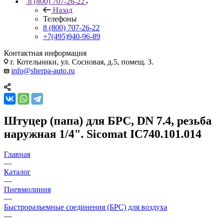
8 (800) 707-26-22
Назад
Телефоны
8 (800) 707-26-22
+7(495)940-96-89
Контактная информация
г. Котельники, ул. Сосновая, д.5, помещ. 3.
info@sherpa-auto.ru
Штуцер (папа) для БРС, DN 7.4, резьба
наружная 1/4". Sicomat IC740.101.014
Главная
—
Каталог
—
Пневмолиния
—
Быстроразъемные соединения (БРС) для воздуха
—