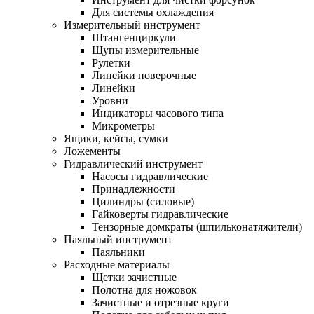
Для системы охлаждения
Измерительный инструмент
Штангенциркули
Щупы измерительные
Рулетки
Линейки поверочные
Линейки
Уровни
Индикаторы часового типа
Микрометры
Ящики, кейсы, сумки
Ложементы
Гидравлический инструмент
Насосы гидравлические
Принадлежности
Цилиндры (силовые)
Гайковерты гидравлические
Тензорные домкраты (шпильконатяжители)
Паяльный инструмент
Паяльники
Расходные материалы
Щетки зачистные
Полотна для ножовок
Зачистные и отрезные круги