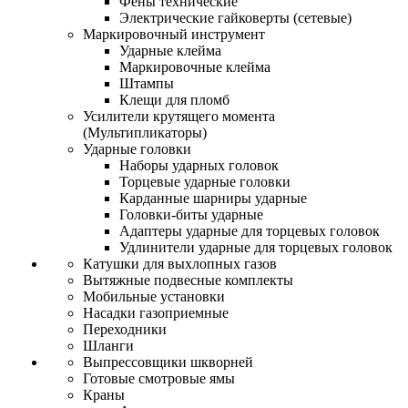
Фены технические
Электрические гайковерты (сетевые)
Маркировочный инструмент
Ударные клейма
Маркировочные клейма
Штампы
Клещи для пломб
Усилители крутящего момента
(Мультипликаторы)
Ударные головки
Наборы ударных головок
Торцевые ударные головки
Карданные шарниры ударные
Головки-биты ударные
Адаптеры ударные для торцевых головок
Удлинители ударные для торцевых головок
Катушки для выхлопных газов
Вытяжные подвесные комплекты
Мобильные установки
Насадки газоприемные
Переходники
Шланги
Выпрессовщики шкворней
Готовые смотровые ямы
Краны