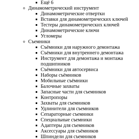
Ещё 6
Динамометрический инструмент
Динамометрические отвертки
Вставки для динамометрических ключей
Тестеры динамометрических ключей
Динамометрические ключи
Угломеры
Съемники
Съёмники для наружного демонтажа
Съёмники для внутреннего демонтажа
Инструмент для демонтажа и монтажа
подшипников
Съёмники для автосервиса
Наборы съёмников
Мобильные съёмники
Балочные захваты
Запасные части для съемников
Контропоры
Захваты для съемников
Удлинители для съемников
Сепараторные съемники
Специальные съемники
Адаптеры для съемников
Аксессуары для съёмников
Шпиндели для съемников