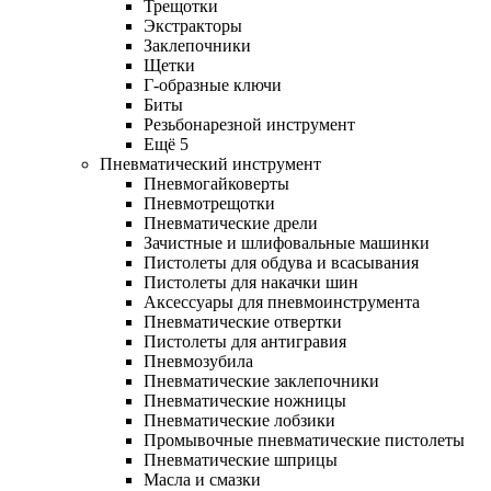
Трещотки
Экстракторы
Заклепочники
Щетки
Г-образные ключи
Биты
Резьбонарезной инструмент
Ещё 5
Пневматический инструмент
Пневмогайковерты
Пневмотрещотки
Пневматические дрели
Зачистные и шлифовальные машинки
Пистолеты для обдува и всасывания
Пистолеты для накачки шин
Аксессуары для пневмоинструмента
Пневматические отвертки
Пистолеты для антигравия
Пневмозубила
Пневматические заклепочники
Пневматические ножницы
Пневматические лобзики
Промывочные пневматические пистолеты
Пневматические шприцы
Масла и смазки