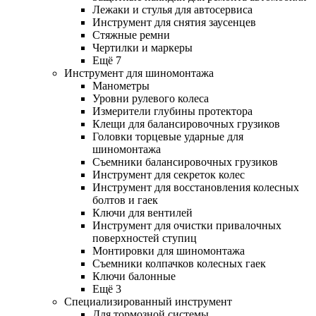
Лежаки и стулья для автосервиса
Инструмент для снятия заусенцев
Стяжные ремни
Чертилки и маркеры
Ещё 7
Инструмент для шиномонтажа
Манометры
Уровни рулевого колеса
Измерители глубины протектора
Клещи для балансировочных грузиков
Головки торцевые ударные для
шиномонтажа
Съемники балансировочных грузиков
Инструмент для секреток колес
Инструмент для восстановления колесных
болтов и гаек
Ключи для вентилей
Инструмент для очистки привалочных
поверхностей ступиц
Монтировки для шиномонтажа
Съемники колпачков колесных гаек
Ключи балонные
Ещё 3
Специализированный инструмент
Для тормозной системы