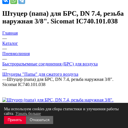
Штуцер (папа) для БРС, DN 7.4, резьба
наружная 3/8". Sicomat IC740.101.038
Главная
—
Каталог
—
Пневмолиния
—
Быстроразъемные соединения (БРС) для воздуха
—
Штуцеры "Папы" для сжатого воздуха
—
Штуцер (папа) для БРС, DN 7.4, резьба наружная 3/8".
Sicomat IC740.101.038
Мы используем cookies для сбора статистики и улучшения работы
сайта.
Узнать больше
Принять
Отказаться