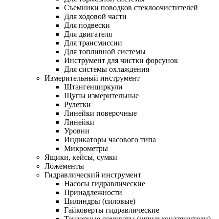
Съемники поводков стеклоочистителей
Для ходовой части
Для подвески
Для двигателя
Для трансмиссии
Для топливной системы
Инструмент для чистки форсунок
Для системы охлаждения
Измерительный инструмент
Штангенциркули
Щупы измерительные
Рулетки
Линейки поверочные
Линейки
Уровни
Индикаторы часового типа
Микрометры
Ящики, кейсы, сумки
Ложементы
Гидравлический инструмент
Насосы гидравлические
Принадлежности
Цилиндры (силовые)
Гайковерты гидравлические
Тензорные домкраты (шпильконатяжители)